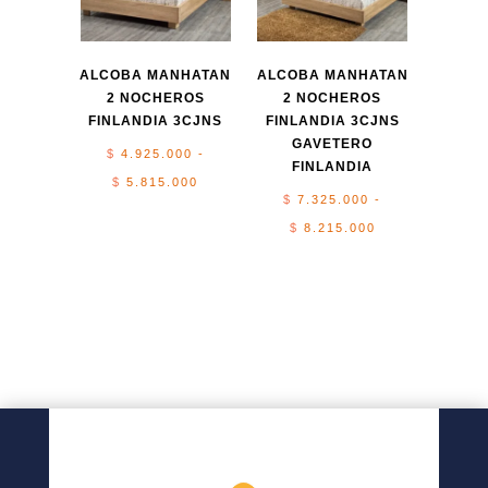
$ 6.300.000
ALCOBA MANHATAN
ALCOBA MANHATAN
2 NOCHEROS
2 NOCHEROS
FINLANDIA 3CJNS
FINLANDIA 3CJNS
GAVETERO
$
4.925.000
-
FINLANDIA
Rango
$
5.815.000
$
7.325.000
-
de
Rango
$
8.215.000
precios:
de
desde
precios:
$ 4.925.000
desde
hasta
$ 7.325.000
$ 5.815.000
hasta
$ 8.215.000