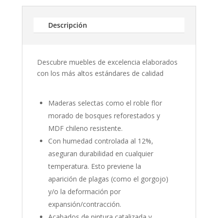
de
pre
Descripción
des
Descubre muebles de excelencia elaborados
$ 4
con los más altos estándares de calidad
has
Maderas selectas como el roble flor
morado de bosques reforestados y
$ 5
MDF chileno resistente.
Con humedad controlada al 12%,
aseguran durabilidad en cualquier
temperatura. Esto previene la
aparición de plagas (como el gorgojo)
y/o la deformación por
expansión/contracción.
Acabados de pintura catalizada y