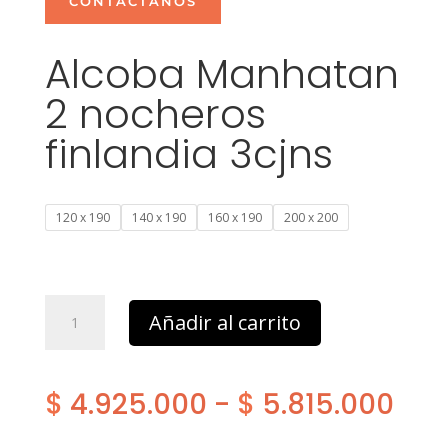
CONTÁCTANOS
Alcoba Manhatan
2 nocheros
finlandia 3cjns
120 x 190
140 x 190
160 x 190
200 x 200
Alcoba
Añadir al carrito
Manhatan
2
nocheros
Ran
$
4.925.000
-
$
5.815.000
finlandia
3cjns
cantidad