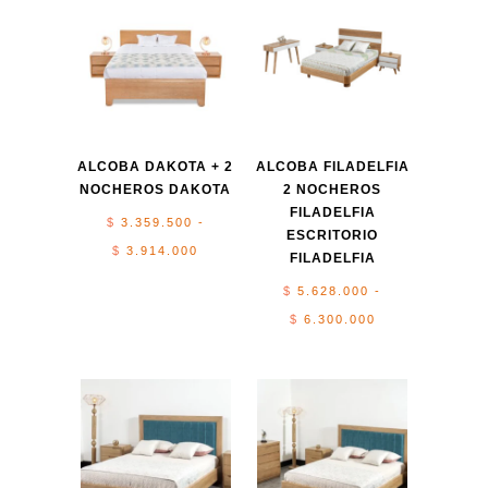
ALCOBA DAKOTA + 2
ALCOBA FILADELFIA
NOCHEROS DAKOTA
2 NOCHEROS
FILADELFIA
$
3.359.500
-
ESCRITORIO
Rango
$
3.914.000
FILADELFIA
de
$
5.628.000
-
precios:
Rango
$
6.300.000
desde
de
$ 3.359.500
precios:
hasta
desde
$ 3.914.000
$ 5.628.000
hasta