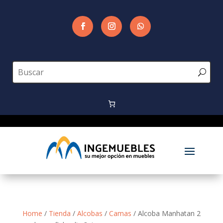
Home
/
Tienda
/
Alcobas
/
Camas
/ Alcoba Manhatan 2