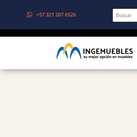
+57 321 207 6526
