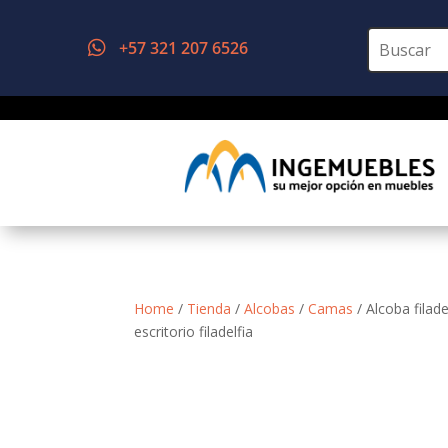
+57 321 207 6526

Home
/
Tienda
/
Alcobas
/
Camas
/ Alcoba filade
escritorio filadelfia