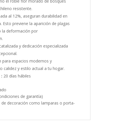
o el roble flor morado de bosques
ileno resistente.
$ 6.300.000
da al 12%, aseguran durabilidad en
. Esto previene la aparición de plagas
o la deformación por
n.
atalizada y dedicación especializada
cepcional.
n para espacios modernos y
o calidez y estilo actual a tu hogar.
 :
20 días hábiles
ado
ndiciones de garantía)
de decoración como lamparas o porta-