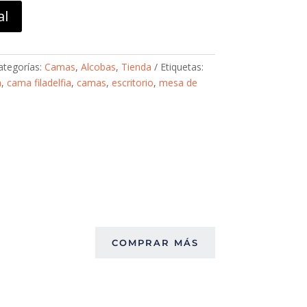
al
ategorías:
Camas
,
Alcobas
,
Tienda
Etiquetas:
a
,
cama filadelfia
,
camas
,
escritorio
,
mesa de
COMPRAR MÁS