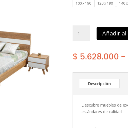
100 x 190
120 x 190
140 x
Alcoba
Añadir al 
filadelfia
2
nocheros
$
5.628.000
-
filadelfia
escritorio
filadelfia
cantidad
Descripción
Descubre muebles de exc
estándares de calidad