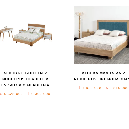
ALCOBA FILADELFIA 2
ALCOBA MANHATAN 2
NOCHEROS FILADELFIA
NOCHEROS FINLANDIA 3CJ
ESCRITORIO FILADELFIA
$
4.925.000
-
$
5.815.000
Rango
$
5.628.000
-
$
6.300.000
de
precios:
desde
$ 5.628.000