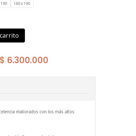
 190
160 x 190
carrito
Rango
$
6.300.000
de
precios:
desde
elencia elaborados con los más altos
$ 5.628.000
hasta