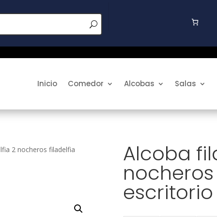
Inicio
Comedor
Alcobas
Salas
Alcoba fil
lfia 2 nocheros filadelfia
nocheros f
escritorio 