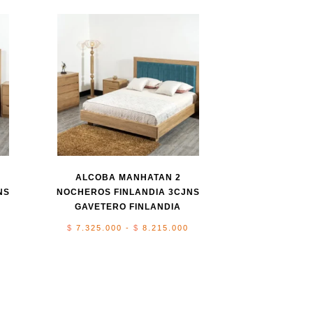
ALCOBA MANHATAN 2
NS
NOCHEROS FINLANDIA 3CJNS
GAVETERO FINLANDIA
Rango
Rango
$
7.325.000
-
$
8.215.000
de
de
precios:
precios:
desde
desde
$ 4.925.000
$ 7.325.000
hasta