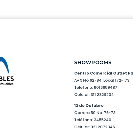
hasta
$ 6.300.000
SHOWROOMS
Centro Comercial Outlet F
Av 9 No 62-84 Local 172-173
Teléfono: 6016959487
Celular: 311 2329234
12 de Octubre
Carrera 50 No. 76-73
Teléfono: 3455240
Celular: 321 2072346