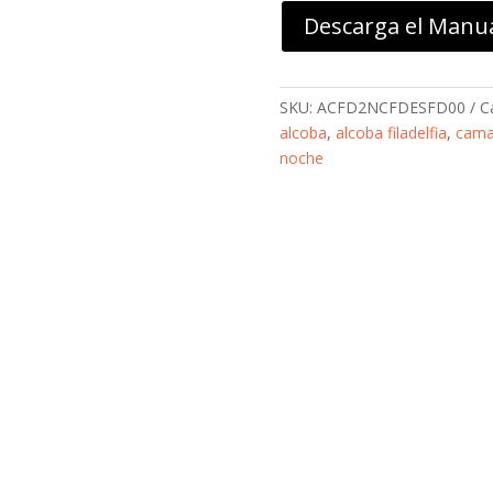
Descarga el Manu
SKU:
ACFD2NCFDESFD00
C
alcoba
,
alcoba filadelfia
,
cam
noche