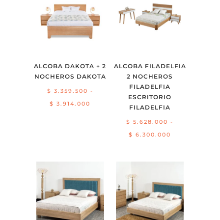
ALCOBA DAKOTA + 2
ALCOBA FILADELFIA
NOCHEROS DAKOTA
2 NOCHEROS
FILADELFIA
$
3.359.500
-
ESCRITORIO
Rango
$
3.914.000
FILADELFIA
de
$
5.628.000
-
precios:
Rango
$
6.300.000
desde
de
$ 3.359.500
precios:
hasta
desde
$ 3.914.000
$ 5.628.000
hasta
$ 6.300.000