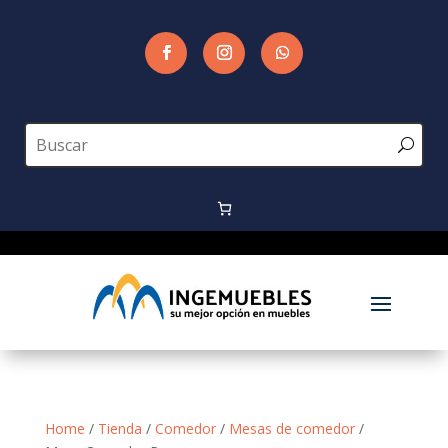
Home
/
Tienda
/
Comedor
/
Mesas de comedor
/