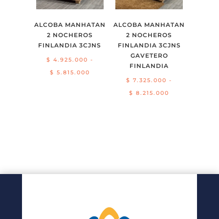
ALCOBA MANHATAN
ALCOBA MANHATAN
2 NOCHEROS
2 NOCHEROS
FINLANDIA 3CJNS
FINLANDIA 3CJNS
GAVETERO
$
4.925.000
-
FINLANDIA
Rango
$
5.815.000
$
7.325.000
-
de
Rango
$
8.215.000
precios:
de
desde
precios:
$ 4.925.000
desde
hasta
$ 7.325.000
$ 5.815.000
hasta
$ 8.215.000