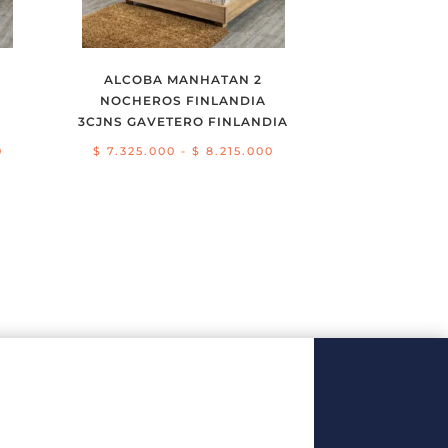
ALCOBA MANHATAN 2
NOCHEROS FINLANDIA
3CJNS GAVETERO FINLANDIA
Rango
Rango
0
$
7.325.000
-
$
8.215.000
de
de
precios:
precios:
desde
desde
$ 4.925.000
$ 7.325.000
hasta
hasta
$ 5.815.000
$ 8.215.000