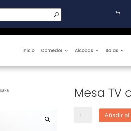
Inicio
Comedor
Alcobas
Salas
Mesa TV 
osaka
Mesa
Añadir al 
TV
osaka
cantidad