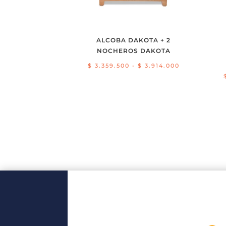
ALCOBA DAKOTA + 2
NOCHEROS DAKOTA
Rango
$
3.359.500
-
$
3.914.000
de
precios:
desde
$ 3.359.500
hasta
$ 3.914.000