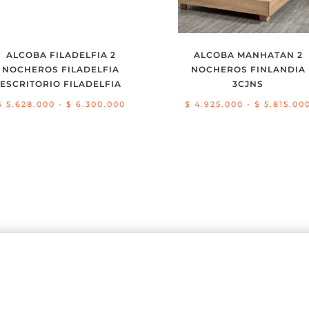
ALCOBA FILADELFIA 2
ALCOBA MANHATAN 2
NOCHEROS FILADELFIA
NOCHEROS FINLANDIA
ESCRITORIO FILADELFIA
3CJNS
Rango
$
5.628.000
-
$
6.300.000
$
4.925.000
-
$
5.815.00
de
precios:
desde
$ 5.628.000
hasta
$ 6.300.000