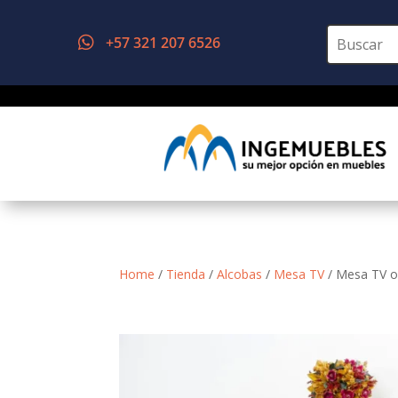
+57 321 207 6526

Home
/
Tienda
/
Alcobas
/
Mesa TV
/ Mesa TV 