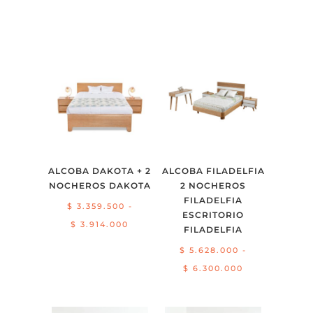
ALCOBA DAKOTA + 2
ALCOBA FILADELFIA
NOCHEROS DAKOTA
2 NOCHEROS
FILADELFIA
$
3.359.500
-
ESCRITORIO
Rango
$
3.914.000
FILADELFIA
de
$
5.628.000
-
precios:
Rango
$
6.300.000
desde
de
$ 3.359.500
precios: