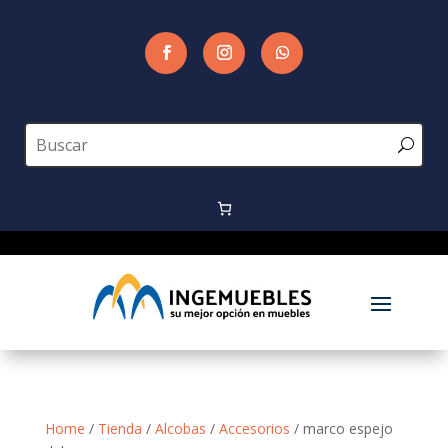
Home
/
Tienda
/
Alcobas
/
Accesorios
/ marco espejo