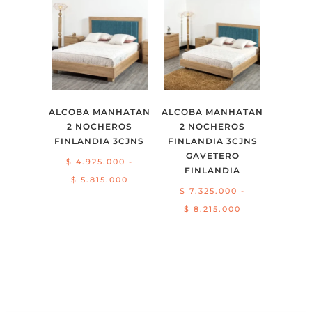
hasta
desde
$ 3.914.000
$ 5.628.000
hasta
$ 6.300.000
ALCOBA MANHATAN
ALCOBA MANHATAN
2 NOCHEROS
2 NOCHEROS
FINLANDIA 3CJNS
FINLANDIA 3CJNS
GAVETERO
$
4.925.000
-
FINLANDIA
Rango
$
5.815.000
$
7.325.000
-
de
Rango
$
8.215.000
precios:
de
desde
precios:
$ 4.925.000
desde
hasta
$ 7.325.000
$ 5.815.000
hasta