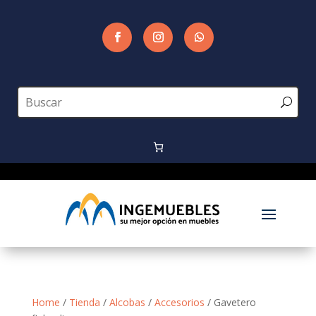
Home
/
Tienda
/
Alcobas
/
Accesorios
/ Gavetero