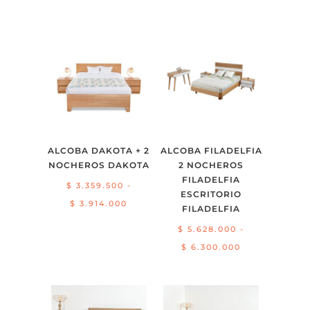
ALCOBA DAKOTA + 2
ALCOBA FILADELFIA
NOCHEROS DAKOTA
2 NOCHEROS
FILADELFIA
$
3.359.500
-
ESCRITORIO
Rango
$
3.914.000
FILADELFIA
de
$
5.628.000
-
precios:
Rango
$
6.300.000
desde
de
$ 3.359.500
precios:
hasta
desde