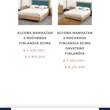
$ 3.914.000
$ 5.628.000
hasta
$ 6.300.000
ALCOBA MANHATAN
ALCOBA MANHATAN
2 NOCHEROS
2 NOCHEROS
FINLANDIA 3CJNS
FINLANDIA 3CJNS
GAVETERO
$
4.925.000
-
FINLANDIA
Rango
$
5.815.000
$
7.325.000
-
de
Rango
$
8.215.000
precios:
de
desde
precios:
$ 4.925.000
desde
hasta
$ 7.325.000
$ 5.815.000
hasta
$ 8.215.000